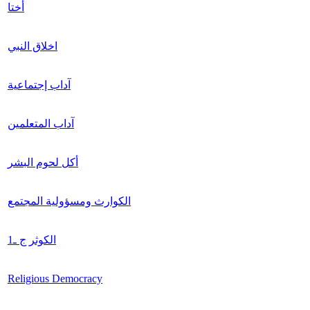
أختا
اخلاق النبي
آداب إجتماعية
آداب المتعلمين
أكل لحوم البشر
الكوارث ومسؤولية المجتمع
الكوثر ج ـ1
Religious Democracy