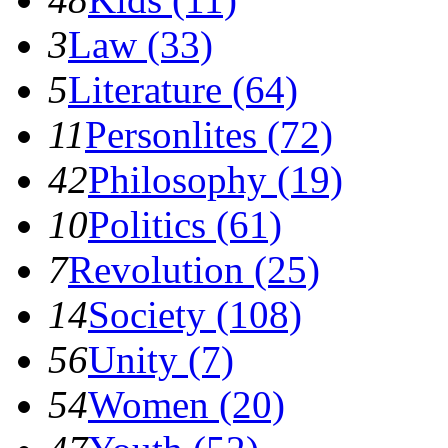
3
Law (33)
5
Literature (64)
11
Personlites (72)
42
Philosophy (19)
10
Politics (61)
7
Revolution (25)
14
Society (108)
56
Unity (7)
54
Women (20)