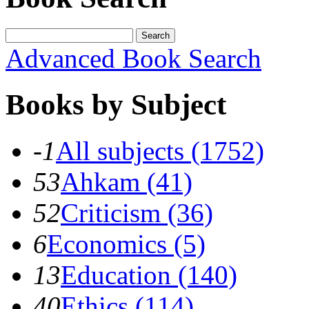
Search
Advanced Book Search
Books by Subject
-1
All subjects (1752)
53
Ahkam (41)
52
Criticism (36)
6
Economics (5)
13
Education (140)
40
Ethics (114)