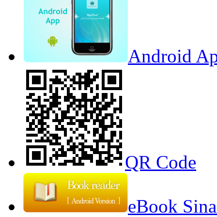
Android Ap
QR Code
eBook Sina