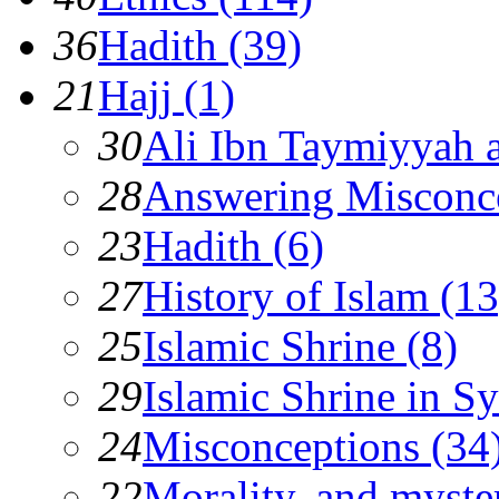
36
Hadith (39)
21
Hajj (1)
30
Ali Ibn Taymiyyah 
28
Answering Misconc
23
Hadith (6)
27
History of Islam (13
25
Islamic Shrine (8)
29
Islamic Shrine in Sy
24
Misconceptions (34
22
Morality, and myster