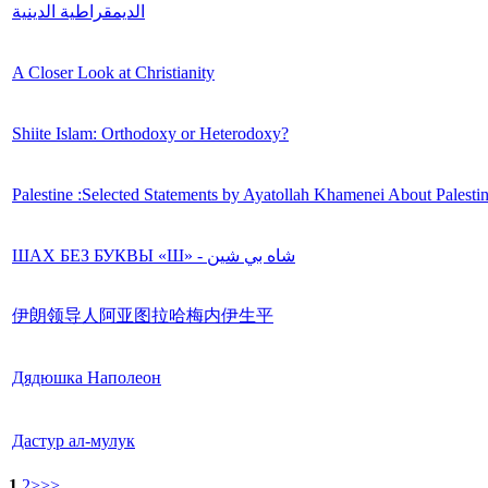
الديمقراطية الدينية
A Closer Look at Christianity
Shiite Islam: Orthodoxy or Heterodoxy?
Palestine :Selected Statements by Ayatollah Khamenei About Palesti
ШАХ БЕЗ БУКВЫ «Ш» - شاه بي شين
伊朗领导人阿亚图拉哈梅内伊生平
Дядюшка Наполеон
Дастур ал-мулук
1
2
>
>>