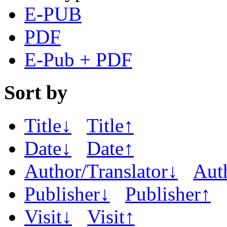
E-PUB
PDF
E-Pub + PDF
Sort by
Title↓
Title↑
Date↓
Date↑
Author/Translator↓
Aut
Publisher↓
Publisher↑
Visit↓
Visit↑