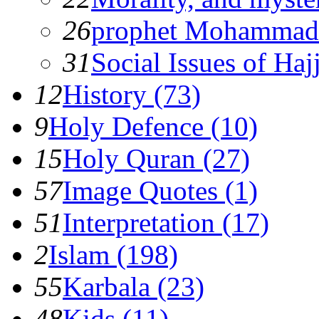
26
prophet Mohammad
31
Social Issues of Hajj
12
History (73)
9
Holy Defence (10)
15
Holy Quran (27)
57
Image Quotes (1)
51
Interpretation (17)
2
Islam (198)
55
Karbala (23)
48
Kids (11)