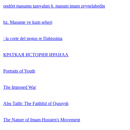
ondört masumu tanıyalım 6. masum imam zeynelabedin
hz. Masume ve kum şeheri
: la corte del negus re Dabissinia
КРАТКАЯ ИСТОРИЯ ИРАНАA
Portraits of Youth
The Imposed War
Abu Talib: The Faithful of Quraysh
The Nature of Imam Hussien's Movement