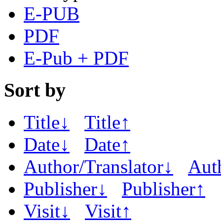
E-PUB
PDF
E-Pub + PDF
Sort by
Title↓
Title↑
Date↓
Date↑
Author/Translator↓
Aut
Publisher↓
Publisher↑
Visit↓
Visit↑