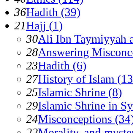
36
Hadith (39)
21
Hajj (1)
30
Ali Ibn Taymiyyah 
28
Answering Misconc
23
Hadith (6)
27
History of Islam (13
25
Islamic Shrine (8)
29
Islamic Shrine in Sy
24
Misconceptions (34
22
Morality, and myster