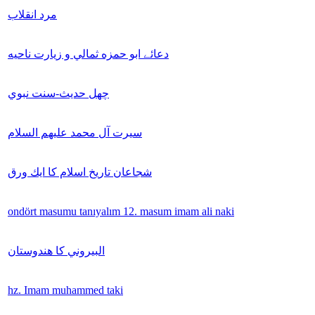
مرد انقلاب
دعائے ابو حمزه ثمالي و زيارت ناحيه
چهل حديث-سنت نبوي
سيرت آل محمد عليهم السلام
شجاعان تاريخ اسلام كا ايك ورق
ondört masumu tanıyalım 12. masum imam ali naki
البيروني كا هندوستان
hz. Imam muhammed taki