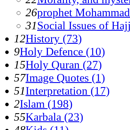
26
prophet Mohammad
31
Social Issues of Hajj
12
History (73)
9
Holy Defence (10)
15
Holy Quran (27)
57
Image Quotes (1)
51
Interpretation (17)
2
Islam (198)
55
Karbala (23)
48
Kids (11)