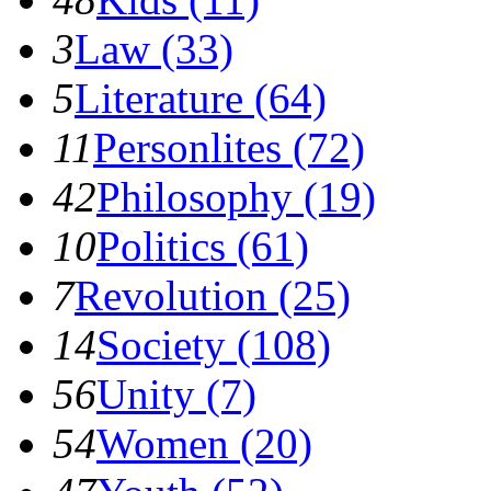
3
Law (33)
5
Literature (64)
11
Personlites (72)
42
Philosophy (19)
10
Politics (61)
7
Revolution (25)
14
Society (108)
56
Unity (7)
54
Women (20)