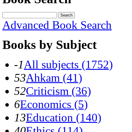
Search
Advanced Book Search
Books by Subject
-1
All subjects (1752)
53
Ahkam (41)
52
Criticism (36)
6
Economics (5)
13
Education (140)
40
Ethics (114)