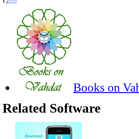
1
2
>
>>
Books on Va
Related Software