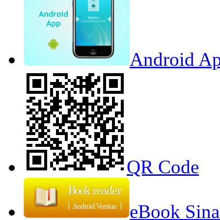
Android Ap
QR Code
eBook Sina