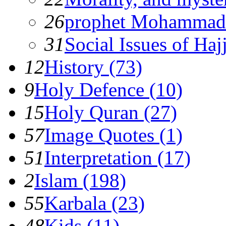
26
prophet Mohammad
31
Social Issues of Hajj
12
History (73)
9
Holy Defence (10)
15
Holy Quran (27)
57
Image Quotes (1)
51
Interpretation (17)
2
Islam (198)
55
Karbala (23)
48
Kids (11)