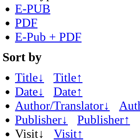
E-PUB
PDF
E-Pub + PDF
Sort by
Title↓
Title↑
Date↓
Date↑
Author/Translator↓
Aut
Publisher↓
Publisher↑
Visit↓
Visit↑