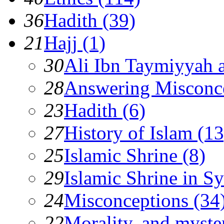
36
Hadith (39)
21
Hajj (1)
30
Ali Ibn Taymiyyah 
28
Answering Misconc
23
Hadith (6)
27
History of Islam (13
25
Islamic Shrine (8)
29
Islamic Shrine in Sy
24
Misconceptions (34
22
Morality, and myster