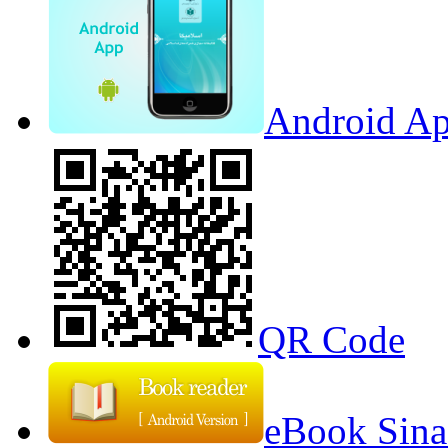
Android Ap
QR Code
eBook Sina