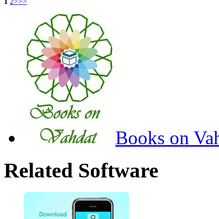
1
2
>
>>
Books on Va
Related Software