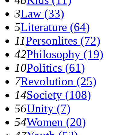
3
Law (33)
5
Literature (64)
11
Personlites (72)
42
Philosophy (19)
10
Politics (61)
7
Revolution (25)
14
Society (108)
56
Unity (7)
54
Women (20)