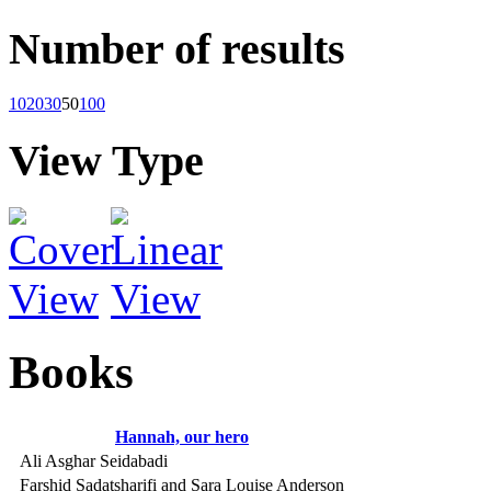
Number of results
10
20
30
50
100
View Type
Books
Hannah, our hero
Ali Asghar Seidabadi
Farshid Sadatsharifi and Sara Louise Anderson