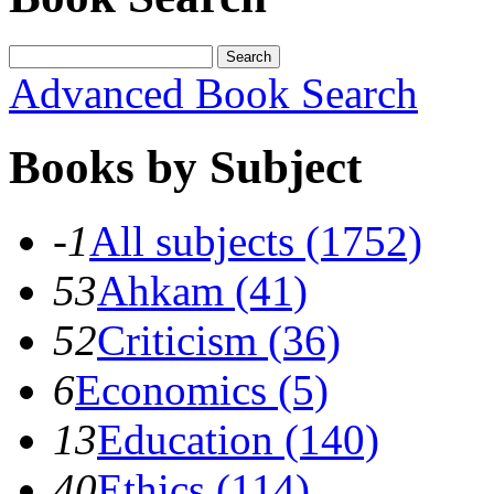
Search
Advanced Book Search
Books by Subject
-1
All subjects (1752)
53
Ahkam (41)
52
Criticism (36)
6
Economics (5)
13
Education (140)
40
Ethics (114)